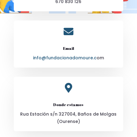
670 830 126

Email
info@fundacionadomoure.c
om

Donde estamos
Rua Estación s/n 327004, Baños de Molgas
(Ourense)