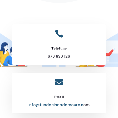

Teléfono
670 830 126

Email
info@fundacionadomoure.c
om